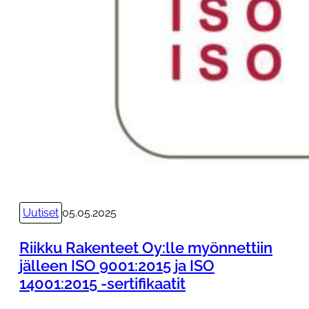
c
o
G
r
o
u
p
n
i
m
i
t
t
Uutiset
05.05.2025
ä
ä
Riikku Rakenteet Oy:lle myönnettiin
J
jälleen ISO 9001:2015 ja ISO
a
14001:2015 -sertifikaatit
n