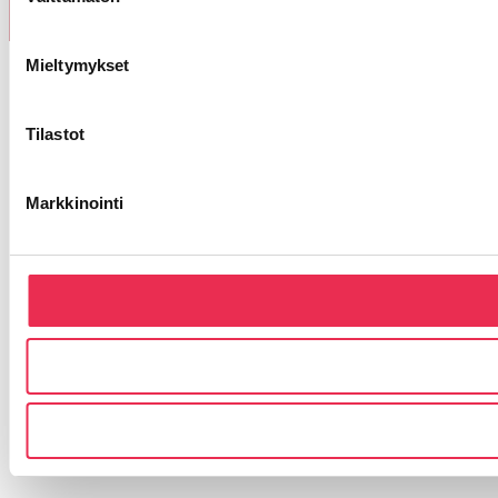
valinta
Mieltymykset
Tilastot
Markkinointi
Riikku Rakenteet Oy
Lasipellontie 8,
63400 ALAVUS as.
Y-tunnus: 1994198-6
riikku@riikku.fi
Olemme osa
Balco
-konsernia