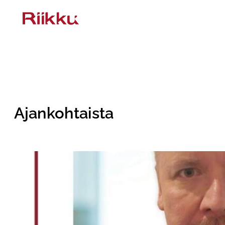
Siirry
sisältöön
Ajankohtaista