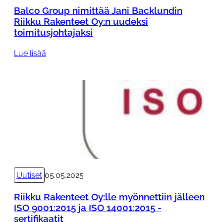
a
:
Balco Group nimittää Jani Backlundin
k
l
Riikku Rakenteet Oy:n uudeksi
e
l
toimitusjohtajaksi
n
e
t
:
Lue lisää
m
e
B
y
e
a
ö
t
l
n
O
c
n
y
o
e
:
G
t
n
r
t
u
o
i
u
u
i
Uutiset
05.05.2025
d
p
n
e
n
j
Riikku Rakenteet Oy:lle myönnettiin jälleen
k
i
ä
ISO 9001:2015 ja ISO 14001:2015 -
s
m
l
sertifikaatit