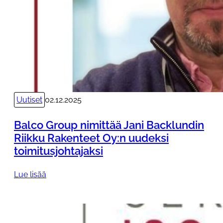
Uutiset
02.12.2025
Balco Group nimittää Jani Backlundin
Riikku Rakenteet Oy:n uudeksi
toimitusjohtajaksi
:
Lue lisää
B
a
l