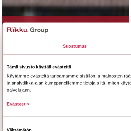
Riikku kumppanuus varmistaa
Suostumus
laadun ja onnistuneen
projektinhallinnan
Ratkaisujen
Tämä sivusto käyttää evästeitä
asiantuntijamyynti
Käytämme evästeitä tarjoamamme sisällön ja mainosten rää
ja analytiikka-alan kumppaneillemme tietoja siitä, miten käytä
ja tekninen
palvelujaan.
neuvonta
Evästeet >
Ota yhteyttä
Suostumuksen
Välttämätön