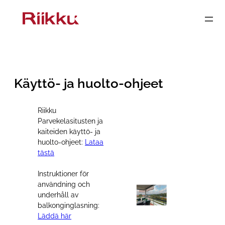
Siirry
sisältöön
Käyttö- ja huolto-ohjeet
Riikku
Parvekelasitusten ja
kaiteiden käyttö- ja
huolto-ohjeet:
Lataa
tästä
Instruktioner för
användning och
underhåll av
balkonginglasning:
Läddä här