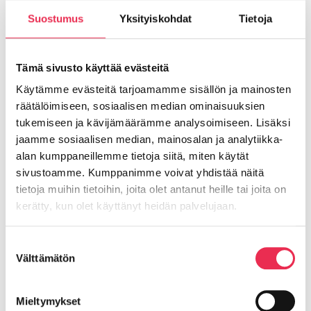
Suostumus
Yksityiskohdat
Tietoja
Riikku
Terassilasituksen
käyttö- ja huolto-
Tämä sivusto käyttää evästeitä
ohjeet:
Lataa tästä
Käytämme evästeitä tarjoamamme sisällön ja mainosten
räätälöimiseen, sosiaalisen median ominaisuuksien
Instruktioner för
tukemiseen ja kävijämäärämme analysoimiseen. Lisäksi
användning och
underhåll av
jaamme sosiaalisen median, mainosalan ja analytiikka-
terrassinglasning:
alan kumppaneillemme tietoja siitä, miten käytät
Läddä här
sivustoamme. Kumppanimme voivat yhdistää näitä
tietoja muihin tietoihin, joita olet antanut heille tai joita on
Terrace glazing use
kerätty, kun olet käyttänyt heidän palvelujaan.
and care instructions:
Download here
Evästeet >
Suostumuksen
Välttämätön
valinta
Riikku
Parvekeverhojen
Mieltymykset
käyttö- ja huolto-