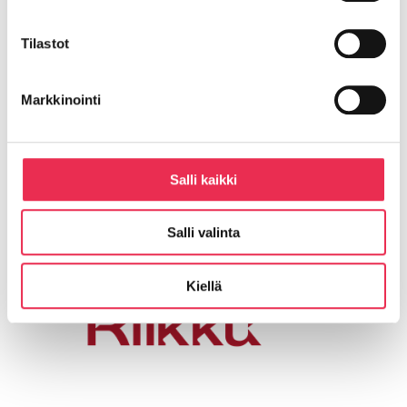
ohjeet:
Lataa tästä
Tilastot
Instruktioner för
användning och
skötsel av
Markkinointi
balkongpersienner:
Läddä
här
Balcony blinds use
Salli kaikki
and care instructions:
Download here
Salli valinta
Kiellä