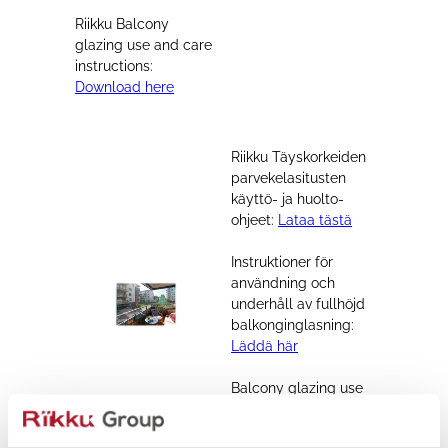
Riikku Balcony
glazing use and care
instructions:
Download here
Riikku Täyskorkeiden
parvekelasitusten
käyttö- ja huolto-
ohjeet:
Lataa tästä
Instruktioner för
användning och
underhåll av fullhöjd
balkonginglasning:
Läddä hä
r
Balcony glazing use
and care instructions:
Downlo
ad here