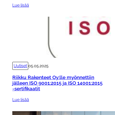
:
Lue lisää
B
a
l
c
o
G
r
o
u
Uutiset
05.05.2025
p
n
Riikku Rakenteet Oy:lle myönnettiin
i
jälleen ISO 9001:2015 ja ISO 14001:2015
-sertifikaatit
m
i
:
Lue lisää
t
R
t
i
ä