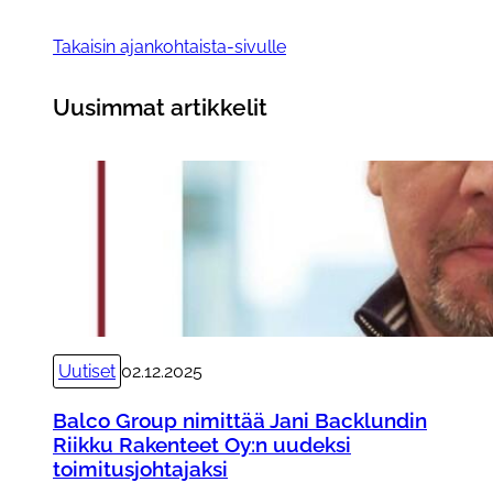
Takaisin ajankohtaista-sivulle
Uusimmat artikkelit
Uutiset
02.12.2025
Balco Group nimittää Jani Backlundin
Riikku Rakenteet Oy:n uudeksi
toimitusjohtajaksi