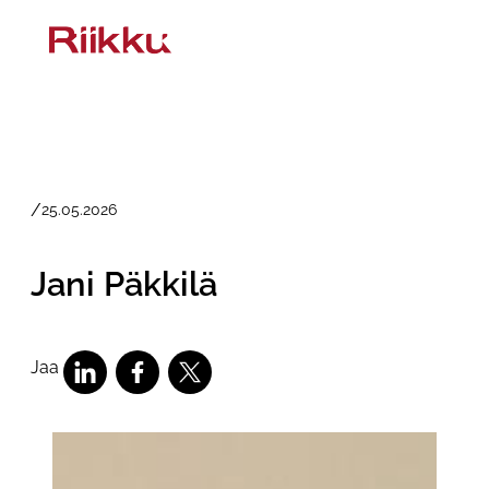
Siirry
sisältöön
/
25.05.2026
Jani Päkkilä
Jaa