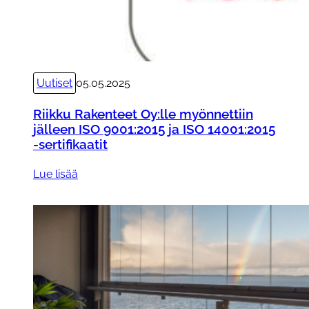
o
G
r
o
u
Uutiset
05.05.2025
p
n
Riikku Rakenteet Oy:lle myönnettiin
i
jälleen ISO 9001:2015 ja ISO 14001:2015
-sertifikaatit
m
i
:
Lue lisää
t
R
t
i
ä
i
ä
k
J
k
a
u
n
R
i