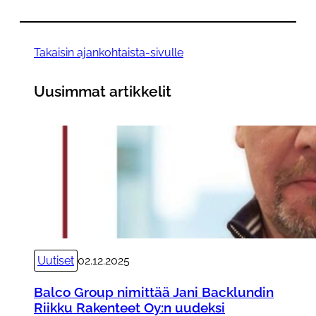
Takaisin ajankohtaista-sivulle
Uusimmat artikkelit
Uutiset
02.12.2025
Balco Group nimittää Jani Backlundin
Riikku Rakenteet Oy:n uudeksi