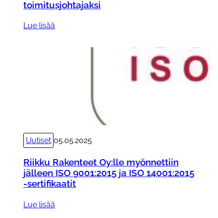
toimitusjohtajaksi
:
Lue lisää
B
a
l
c
o
G
r
o
u
Uutiset
05.05.2025
p
n
Riikku Rakenteet Oy:lle myönnettiin
i
jälleen ISO 9001:2015 ja ISO 14001:2015
-sertifikaatit
m
i
:
Lue lisää
t
R