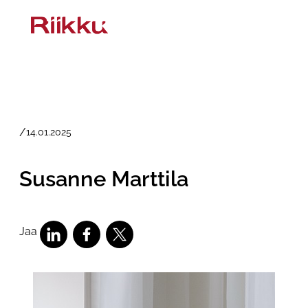
Siirry
sisältöön
/
14.01.2025
Susanne Marttila
Jaa