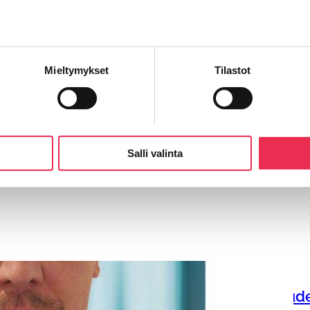
Mieltymykset
Tilastot
Salli valinta
 Jani Backlundin Riikku Rakenteet Oy:n uude