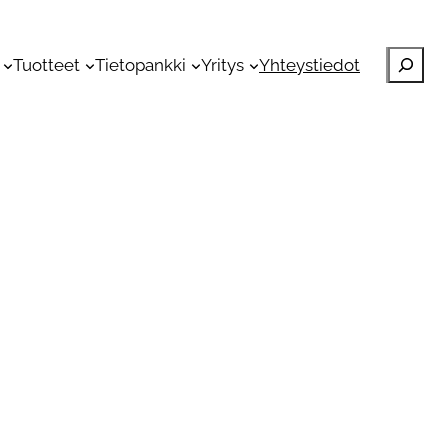
Etsi
Tuotteet
Tietopankki
Yritys
Yhteystiedot