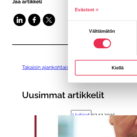
Jaa artikkeli
Evästeet >
Suostumuksen
Välttämätön
valinta
Takaisin ajankohtaista-sivulle
Kiellä
Uusimmat artikkelit
Uutiset
02.12.2025
Balco Group nimittää