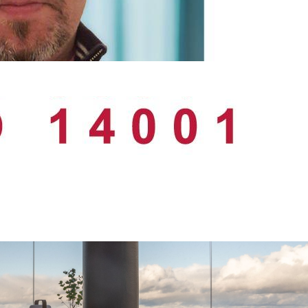
le myönnettiin jälleen ISO 9001:2015 ja ISO 1
aa täydentämään myyntitiimiä