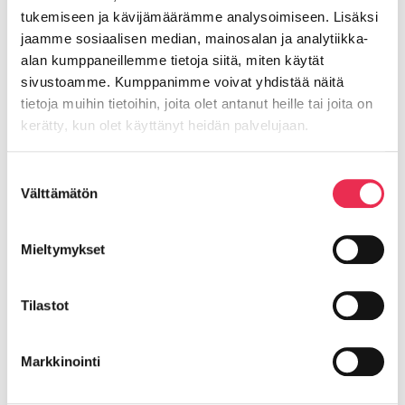
tukemiseen ja kävijämäärämme analysoimiseen. Lisäksi
jaamme sosiaalisen median, mainosalan ja analytiikka-
Riikku Rakenteet Oy
alan kumppaneillemme tietoja siitä, miten käytät
sivustoamme. Kumppanimme voivat yhdistää näitä
tietoja muihin tietoihin, joita olet antanut heille tai joita on
Lasipellontie 8,
kerätty, kun olet käyttänyt heidän palvelujaan.
63400 ALAVUS as.
Y-tunnus: 2559520-7
Evästeet >
Suostumuksen
Välttämätön
valinta
riikku@riikku.fi
Mieltymykset
Olemme osa
Balco Group AB
:ta
Tilastot
Riikku asennusohjeet
Markkinointi
Ohjeiden päivitykset