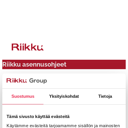
Siirry
sisältöön
Riikku asennusohjeet
Suostumus
Yksityiskohdat
Tietoja
Päivitykset 06/24
Tämä sivusto käyttää evästeitä
Seinäkiinnikkeet
Käytämme evästeitä tarjoamamme sisällön ja mainosten