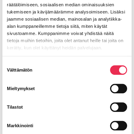
Kohta 2. on poistettu
räätälöimiseen, sosiaalisen median ominaisuuksien
tukemiseen ja kävijämäärämme analysoimiseen. Lisäksi
jaamme sosiaalisen median, mainosalan ja analytiikka-
alan kumppaneillemme tietoja siitä, miten käytät
Riikku Rakenteet Oy
sivustoamme. Kumppanimme voivat yhdistää näitä
tietoja muihin tietoihin, joita olet antanut heille tai joita on
kerätty, kun olet käyttänyt heidän palvelujaan.
Lasipellontie 8,
63400 ALAVUS as.
Evästeet >
Suostumuksen
Y-tunnus: 2559520-7
Välttämätön
valinta
riikku@riikku.fi
Mieltymykset
Olemme osa
Balco Group AB
:ta
Tilastot
Markkinointi
Riikku asennusohjeet