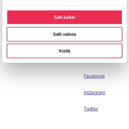
Ohjeiden päivitykset
Parvekkeen tolpattoman kaiteen asennus
Salli kaikki
Parvekelasien asennus
R3 Alakantoisen pystypuitteettoman lasituksen
asennus
Salli valinta
Riikku L80 lasioven asennus
Kiellä
Sosiaalinen media
Facebook
Instagram
Twitter