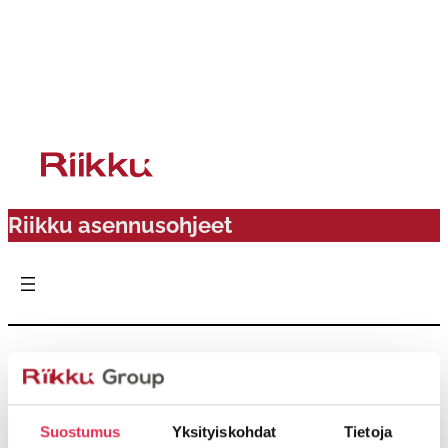
Siirry
sisältöön
Riikku asennusohjeet
Päivitykset 12/22
Lasien asennus ja säädöt
Suostumus
Yksityiskohdat
Tietoja