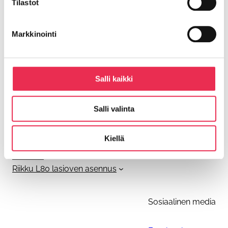
Tilastot
riikku@riikku.fi
Markkinointi
Olemme osa
Balco Group AB
:ta
Salli kaikki
Riikku asennusohjeet
Ohjeiden päivitykset
Salli valinta
Parvekkeen tolpattoman kaiteen asennus
Parvekelasien asennus
Kiellä
R3 Alakantoisen pystypuitteettoman lasituksen
asennus
Riikku L80 lasioven asennus
Sosiaalinen media