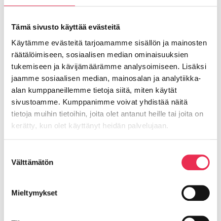
Lisätty R2 yläkiskostopparin asennusohjeet.
Kohta 27.
Tämä sivusto käyttää evästeitä
Porttien asennus ja yläkiskostopparien asennus
Käytämme evästeitä tarjoamamme sisällön ja mainosten
räätälöimiseen, sosiaalisen median ominaisuuksien
Lisätty R3 yläkiskostopparin asennusohjeet
tukemiseen ja kävijämäärämme analysoimiseen. Lisäksi
Lasiovien asennus
jaamme sosiaalisen median, mainosalan ja analytiikka-
alan kumppaneillemme tietoja siitä, miten käytät
Lisätty sivustolle kokonaisuudessaan
sivustoamme. Kumppanimme voivat yhdistää näitä
tietoja muihin tietoihin, joita olet antanut heille tai joita on
kerätty, kun olet käyttänyt heidän palvelujaan.
Riikku Rakenteet Oy
Evästeet >
Suostumuksen
Välttämätön
valinta
Lasipellontie 8,
Mieltymykset
63400 ALAVUS as.
Y-tunnus: 2559520-7