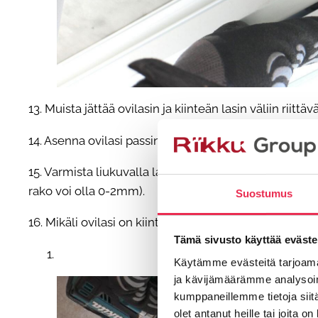
13. Muista jättää ovilasin ja kiinteän lasin väliin riitt
14. Asenna ovilasi passin tai laserin avulla suoraan.
15. Varmista liukuvalla lasilla, ettei kääntösaranoi
rako voi olla 0-2mm).
Suostumus
16. Mikäli ovilasi on kiinteän lasin vieressä, poraa 
Tämä sivusto käyttää eväste
Käytämme evästeitä tarjoama
ja kävijämäärämme analysoim
kumppaneillemme tietoja siitä
olet antanut heille tai joita o