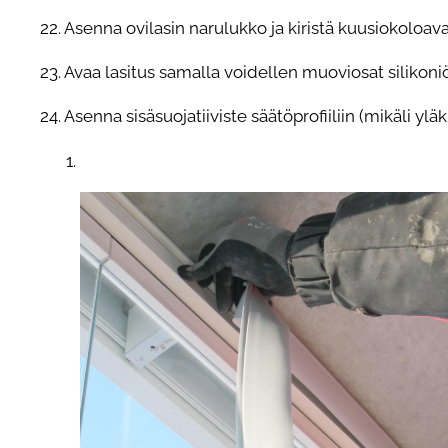
22. Asenna ovilasin narulukko ja kiristä kuusiokoloav
23. Avaa lasitus samalla voidellen muoviosat silikoniöl
24. Asenna sisäsuojatiiviste säätöprofiiliin (mikäli yläk