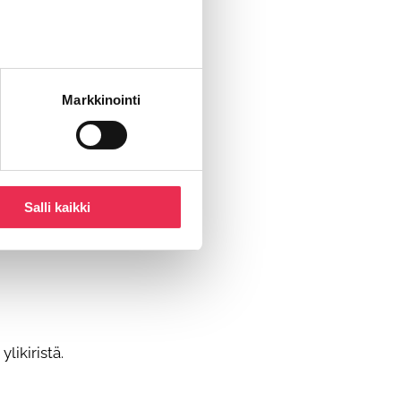
Markkinointi
Salli kaikki
likiristä.