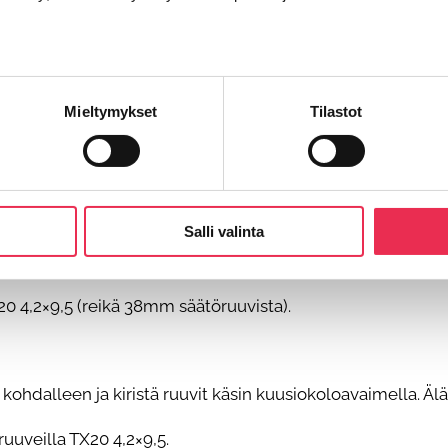
Mieltymykset
Tilastot
Salli valinta
20 4,2×9,5 (reikä 38mm säätöruuvista).
ohdalleen ja kiristä ruuvit käsin kuusiokoloavaimella. Älä y
ruuveilla TX20 4,2×9,5.