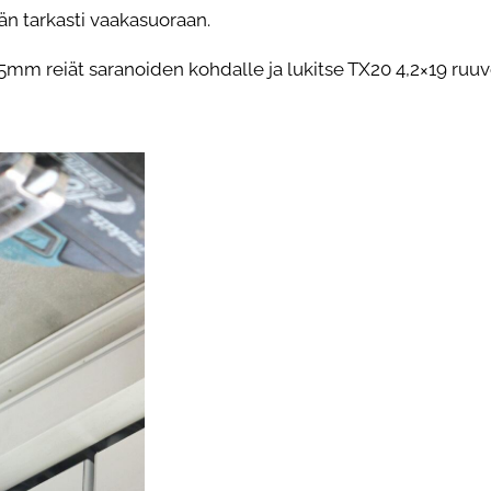
än tarkasti vaakasuoraan.
in 5mm reiät saranoiden kohdalle ja lukitse TX20 4,2×19 ruuve