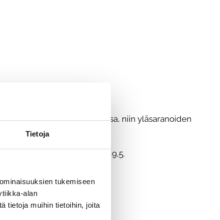
saranat kohtaavat lukkokammassa, niin yläsaranoiden
Tietoja
kitse kampa ruuvilla TX20 4,2×9,5.
 ominaisuuksien tukemiseen
tiikka-alan
ietoja muihin tietoihin, joita