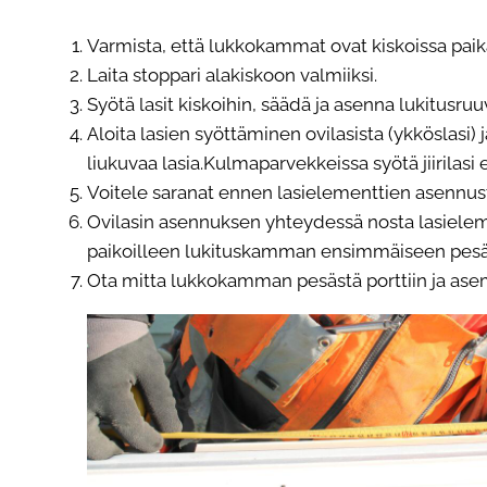
Varmista, että lukkokammat ovat kiskoissa paik
Laita stoppari alakiskoon valmiiksi.
Syötä lasit kiskoihin, säädä ja asenna lukitusruuv
Aloita lasien syöttäminen ovilasista (ykköslasi) j
liukuvaa lasia.Kulmaparvekkeissa syötä jiirilas
Voitele saranat ennen lasielementtien asennus
Ovilasin asennuksen yhteydessä nosta lasieleme
paikoilleen lukituskamman ensimmäiseen pesä
Ota mitta lukkokamman pesästä porttiin ja asem