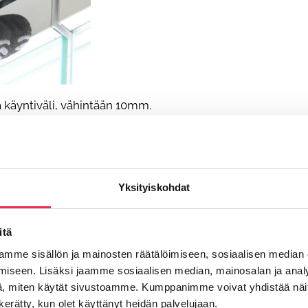
ävä käyntiväli, vähintään 10mm.
den väliin jää alapomppua eikä liikaa yläpomppua (kun ala
Yksityiskohdat
lukkokamman nykäreen kohdalle 3,5 mm reikä kiskoihin ja lu
itä
mme sisällön ja mainosten räätälöimiseen, sosiaalisen median
iseen. Lisäksi jaamme sosiaalisen median, mainosalan ja analy
, miten käytät sivustoamme. Kumppanimme voivat yhdistää näitä t
n kerätty, kun olet käyttänyt heidän palvelujaan.