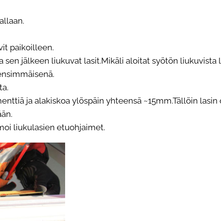
allaan.
it paikoilleen.
a sen jälkeen liukuvat lasit.Mikäli aloitat syötön liukuvista 
i ensimmäisenä.
ta.
nttiä ja alakiskoa ylöspäin yhteensä ~15mm.Tällöin lasin 
än.
oi liukulasien etuohjaimet.