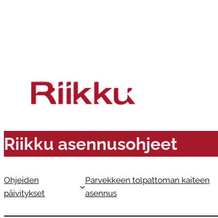
Siirry
sisältöön
Riikku asennusohjeet
Ohjeiden
Parvekkeen tolpattoman kaiteen
päivitykset
asennus