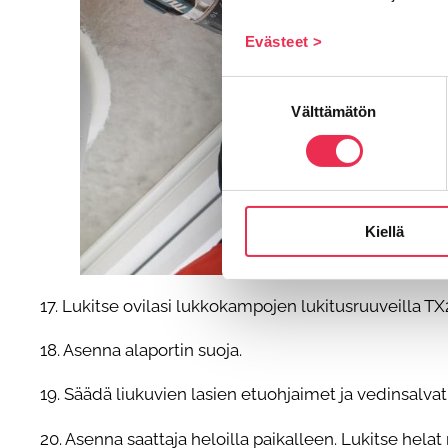
Evästeet >
Suostumuksen
Välttämätön
valinta
Kiellä
17. Lukitse ovilasi lukkokampojen lukitusruuveilla TX
18. Asenna alaportin suoja.
19. Säädä liukuvien lasien etuohjaimet ja vedinsalvat k
20. Asenna saattaja heloilla paikalleen. Lukitse helat 