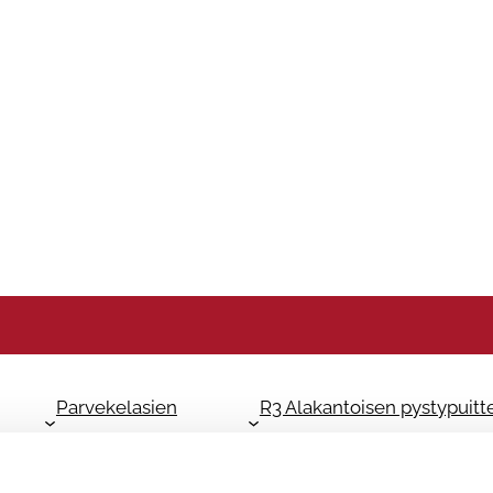
Parvekelasien
R3 Alakantoisen pystypuitt
asennus
asennus