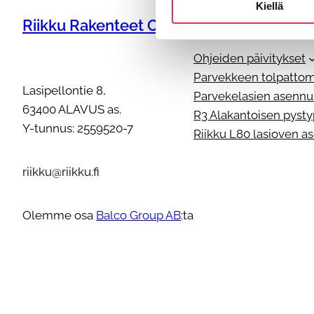
Kiellä
Riikku Rakenteet Oy
Riikku asennusohjeet
Ohjeiden päivitykset
Parvekkeen tolpattom
Lasipellontie 8,
Parvekelasien asennu
63400 ALAVUS as.
R3 Alakantoisen pyst
Y-tunnus: 2559520-7
Riikku L80 lasioven a
riikku@riikku.fi
Olemme osa
Balco Group AB
:ta