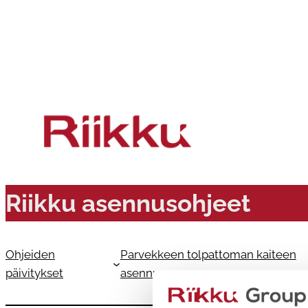
Siirry
sisältöön
Riikku asennusohjeet
Ohjeiden
Parvekkeen tolpattoman kaiteen
päivitykset
asennus