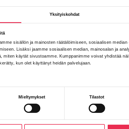
heet
Yksityiskohdat
itä
mme sisällön ja mainosten räätälöimiseen, sosiaalisen median
ihen, että väliaikaiset kaiteet on purettu parvekkeilta til
iseen. Lisäksi jaamme sosiaalisen median, mainosalan ja analy
 Riikun asennusta.
, miten käytät sivustoamme. Kumppanimme voivat yhdistää näitä t
n kerätty, kun olet käyttänyt heidän palvelujaan.
aikana aina turvavaljaita laatalla ja henkilönostimessa.
la liinoilla ja katsastetuilla koneilla.
Mieltymykset
Tilastot
o
Profiilien asento paketissa
.