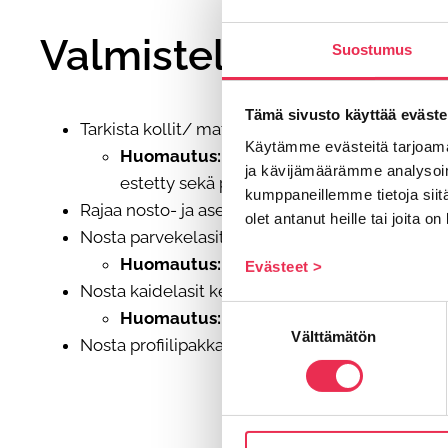
Valmistelevat työvai
Suostumus
Tämä sivusto käyttää eväste
Tarkista kollit/ materiaalit silmämääräisesti.
Käytämme evästeitä tarjoama
Huomautus:
Sopimusteknisesti pyritään si
ja kävijämäärämme analysoim
estetty sekä parvekkeet on tyhjätty ennen
kumppaneillemme tietoja siitä
Rajaa nosto- ja asennusalue lippusiimalla.
olet antanut heille tai joita o
Nosta parvekelasit parvekkeille.
Huomautus:
Käytä nostojen ja asennuksen 
Evästeet >
Nosta kaidelasit kerroksiin.
Suostumuksen
Huomautus:
Nostot suoritetaan tarkastetuil
Välttämätön
valinta
Nosta profiilipakkauslaatikot parvekkeille. Kats