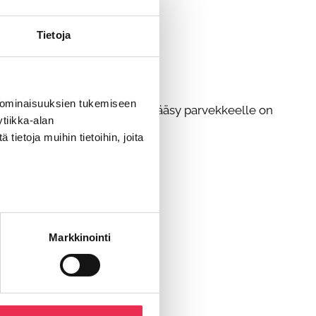
Tietoja
 ominaisuuksien tukemiseen
aajan toimesta ja asiattomien pääsy parvekkeelle on
tiikka-alan
ietoja muihin tietoihin, joita
Markkinointi