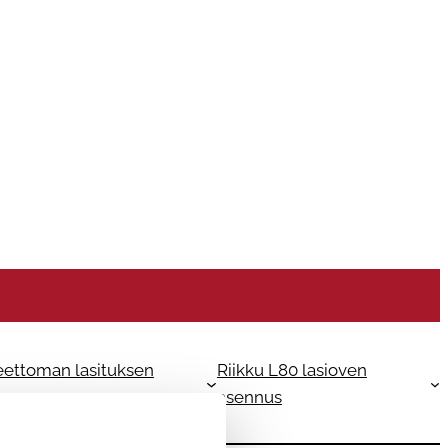
eettoman lasituksen
Riikku L80 lasioven
asennus