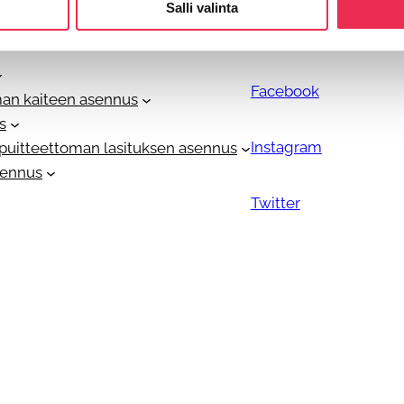
Salli valinta
Sosiaalinen media
Facebook
an kaiteen asennus
s
Instagram
ypuitteettoman lasituksen asennus
sennus
Twitter