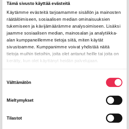
Tämä sivusto käyttää evästeitä
Käytämme evästeitä tarjoamamme sisällön ja mainosten
räätälöimiseen, sosiaalisen median ominaisuuksien
tukemiseen ja kävijämäärämme analysoimiseen. Lisäksi
jaamme sosiaalisen median, mainosalan ja analytiikka-
alan kumppaneillemme tietoja siitä, miten käytät
sivustoamme. Kumppanimme voivat yhdistää näitä
tietoja muihin tietoihin, joita olet antanut heille tai joita on
Riikku Rakenteet Oy
kerätty, kun olet käyttänyt heidän palvelujaan.
Evästeet >
Suostumuksen
Lasipellontie 8,
Välttämätön
valinta
63400 ALAVUS as.
Y-tunnus: 2559520-7
Mieltymykset
riikku@riikku.fi
Tilastot
Olemme osa
Balco Group AB
:ta