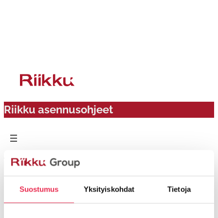
Siirry
sisältöön
Riikku asennusohjeet
Riikun nosto-ohje
Suostumus
Yksityiskohdat
Tietoja
Riikku Group Oy Nosto-ohjeet
Lataa