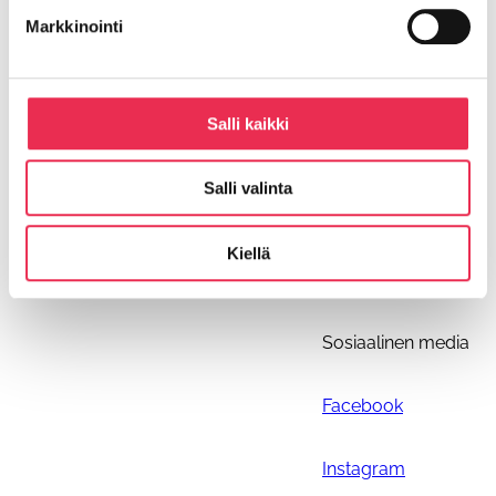
Markkinointi
Riikku asennusohjeet
Salli kaikki
Ohjeiden päivitykset
Parvekkeen tolpattoman kaiteen asennus
Parvekelasien asennus
Salli valinta
R3 Alakantoisen pystypuitteettoman lasituksen
asennus
Kiellä
Riikku L80 lasioven asennus
Sosiaalinen media
Facebook
Instagram