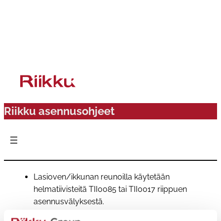
Siirry
sisältöön
Riikku asennusohjeet
Lasioven/ikkunan reunoilla käytetään
helmatiivisteitä TII0085 tai TII0017 riippuen
asennusvälyksestä.
Jos profiilin reuna jää näkyväksi pinnaksi