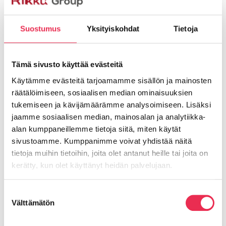
voidaan profiiliin napsauttaa sileä peitekansi
LOP0004.
Suostumus
Yksityiskohdat
Tietoja
Tämä sivusto käyttää evästeitä
Käytämme evästeitä tarjoamamme sisällön ja mainosten
räätälöimiseen, sosiaalisen median ominaisuuksien
tukemiseen ja kävijämäärämme analysoimiseen. Lisäksi
jaamme sosiaalisen median, mainosalan ja analytiikka-
alan kumppaneillemme tietoja siitä, miten käytät
sivustoamme. Kumppanimme voivat yhdistää näitä
tietoja muihin tietoihin, joita olet antanut heille tai joita on
kerätty, kun olet käyttänyt heidän palvelujaan.
Evästeet >
Suostumuksen
Välttämätön
valinta
Riikku Rakenteet Oy