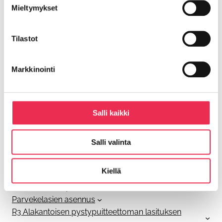
Mieltymykset
Lasipellontie 8,
Tilastot
63400 ALAVUS as.
Y-tunnus: 2559520-7
Markkinointi
riikku@riikku.fi
Salli kaikki
Olemme osa
Balco Group AB
:ta
Salli valinta
Riikku asennusohjeet
Kiellä
Ohjeiden päivitykset
Parvekkeen tolpattoman kaiteen asennus
Parvekelasien asennus
R3 Alakantoisen pystypuitteettoman lasituksen