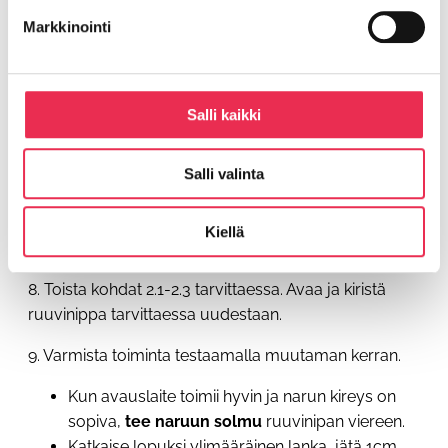
Markkinointi
Salli kaikki
Mikäli lanka on liian kireällä, niin ylätappi on
Salli valinta
painuneena alaspäin.
Mikäli lanka on liian löysällä, niin avauslaitetta
Kiellä
pitää kiertää enemmän avausvaiheessa.
8. Toista kohdat 2.1-2.3 tarvittaessa. Avaa ja kiristä
ruuvinippa tarvittaessa uudestaan.
9. Varmista toiminta testaamalla muutaman kerran.
Kun avauslaite toimii hyvin ja narun kireys on
sopiva,
tee naruun solmu
ruuvinipan viereen.
Katkaise lopuksi ylimääräinen lanka, jätä 1cm.