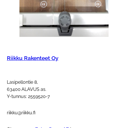
Riikku Rakenteet Oy
Lasipellontie 8,
63400 ALAVUS as.
Y-tunnus: 2559520-7
riikku@riikku.fi