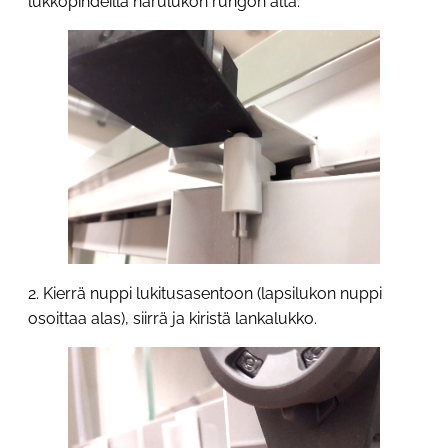
lukkopihdeillä narulukon rungon alta.
2. Kierrä nuppi lukitusasentoon (lapsilukon nuppi
osoittaa alas), siirrä ja kiristä lankalukko.