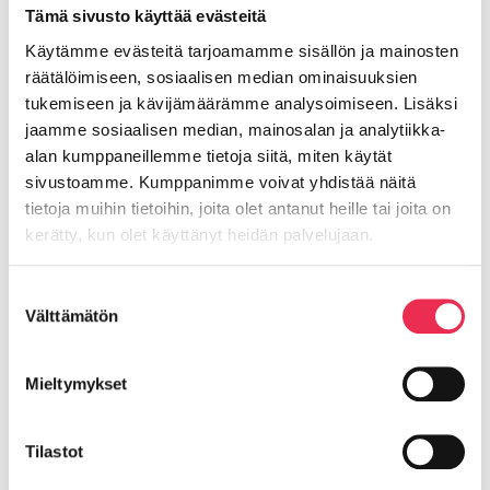
6. Avaa lasi, jotta narulukon tappi vapautuu.
Tämä sivusto käyttää evästeitä
Käytämme evästeitä tarjoamamme sisällön ja mainosten
räätälöimiseen, sosiaalisen median ominaisuuksien
tukemiseen ja kävijämäärämme analysoimiseen. Lisäksi
jaamme sosiaalisen median, mainosalan ja analytiikka-
alan kumppaneillemme tietoja siitä, miten käytät
sivustoamme. Kumppanimme voivat yhdistää näitä
tietoja muihin tietoihin, joita olet antanut heille tai joita on
kerätty, kun olet käyttänyt heidän palvelujaan.
Evästeet >
Suostumuksen
Välttämätön
valinta
7. Varmista, että lanka on sopivan kireällä (ei mutkalla,
mutta joustaa hieman).
Mieltymykset
Tilastot