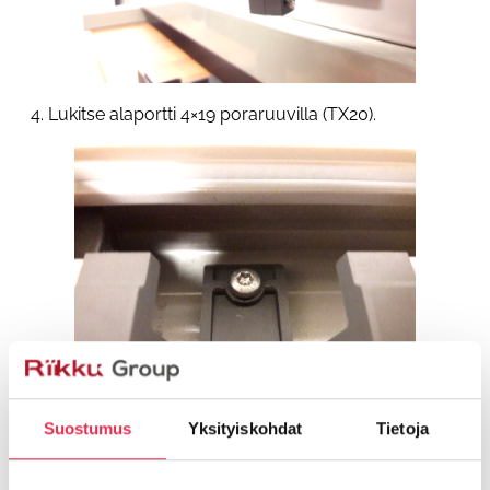
4. Lukitse alaportti 4×19 poraruuvilla (TX20).
Suostumus
Yksityiskohdat
Tietoja
5. Asemoi narulukko ja avauslaite sivusuunnassa
porttien keskilinjaan.