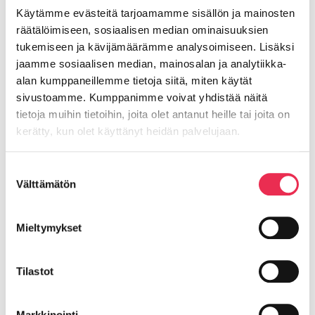
Irrota alalistan rajoitinhelat (pidätinruuvi; 4mm
Käytämme evästeitä tarjoamamme sisällön ja mainosten
kuusiokolo) ja vedinsalpa.
räätälöimiseen, sosiaalisen median ominaisuuksien
Irrota alaportti alakiskosta.
tukemiseen ja kävijämäärämme analysoimiseen. Lisäksi
jaamme sosiaalisen median, mainosalan ja analytiikka-
alan kumppaneillemme tietoja siitä, miten käytät
sivustoamme. Kumppanimme voivat yhdistää näitä
Riikku Rakenteet Oy
tietoja muihin tietoihin, joita olet antanut heille tai joita on
kerätty, kun olet käyttänyt heidän palvelujaan.
Lasipellontie 8,
Evästeet >
Suostumuksen
63400 ALAVUS as.
Välttämätön
valinta
Y-tunnus: 2559520-7
Mieltymykset
riikku@riikku.fi
Tilastot
Olemme osa
Balco Group AB
:ta
Markkinointi