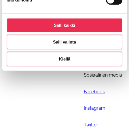
Riikku asennusohjeet
Ohjeiden päivitykset
Salli kaikki
Parvekkeen tolpattoman kaiteen asennus
Parvekelasien asennus
R3 Alakantoisen pystypuitteettoman lasituksen
Salli valinta
asennus
Riikku L80 lasioven asennus
Kiellä
Sosiaalinen media
Facebook
Instagram
Twitter