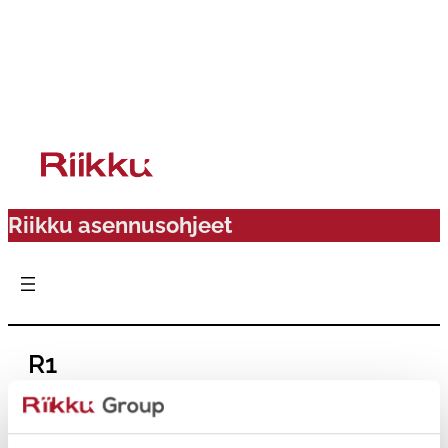
Siirry
sisältöön
Riikku asennusohjeet
R1
Valmistelevat työvaiheet