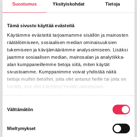
Kiskojen ja säätöprofiilin asennus
Suostumus
Yksityiskohdat
Tietoja
Kittausten ja pellitysten teko
Tämä sivusto käyttää evästeitä
Lasien asennus ja säädöt
Käytämme evästeitä tarjoamamme sisällön ja mainosten
Viimeistely
räätälöimiseen, sosiaalisen median ominaisuuksien
tukemiseen ja kävijämäärämme analysoimiseen. Lisäksi
Siivous
jaamme sosiaalisen median, mainosalan ja analytiikka-
alan kumppaneillemme tietoja siitä, miten käytät
Itselleluovutuksen tarkistuslista
sivustoamme. Kumppanimme voivat yhdistää näitä
Ongelmatilanteet
tietoja muihin tietoihin, joita olet antanut heille tai joita on
kerätty, kun olet käyttänyt heidän palvelujaan.
Evästeet >
Suostumuksen
Riikku Rakenteet Oy
Välttämätön
valinta
Mieltymykset
Lasipellontie 8,