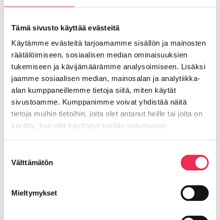
Lasien asennus ja säädöt
Tämä sivusto käyttää evästeitä
Viimeistely
Käytämme evästeitä tarjoamamme sisällön ja mainosten
räätälöimiseen, sosiaalisen median ominaisuuksien
Siivous
tukemiseen ja kävijämäärämme analysoimiseen. Lisäksi
Itselleluovutuksen tarkistuslista
jaamme sosiaalisen median, mainosalan ja analytiikka-
alan kumppaneillemme tietoja siitä, miten käytät
Ongelmatilanteet
sivustoamme. Kumppanimme voivat yhdistää näitä
tietoja muihin tietoihin, joita olet antanut heille tai joita on
kerätty, kun olet käyttänyt heidän palvelujaan.
Riikku Rakenteet Oy
Evästeet >
Suostumuksen
Välttämätön
valinta
Lasipellontie 8,
Mieltymykset
63400 ALAVUS as.
Y-tunnus: 2559520-7