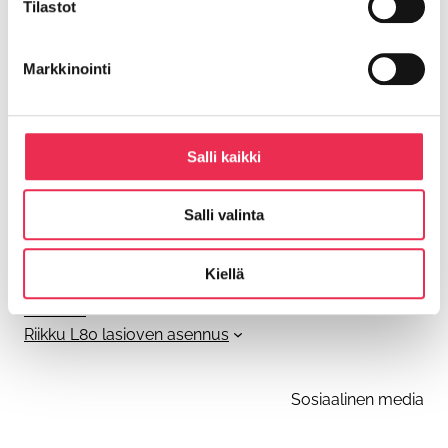
Tilastot
riikku@riikku.fi
Markkinointi
Olemme osa
Balco Group AB
:ta
Salli kaikki
Riikku asennusohjeet
Ohjeiden päivitykset
Salli valinta
Parvekkeen tolpattoman kaiteen asennus
Parvekelasien asennus
Kiellä
R3 Alakantoisen pystypuitteettoman lasituksen
asennus
Riikku L80 lasioven asennus
Sosiaalinen media