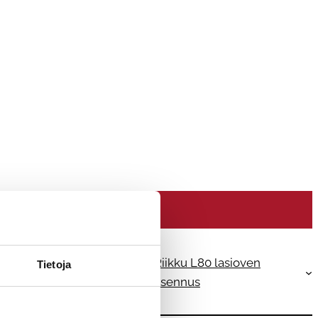
eettoman lasituksen
Riikku L80 lasioven
Tietoja
asennus