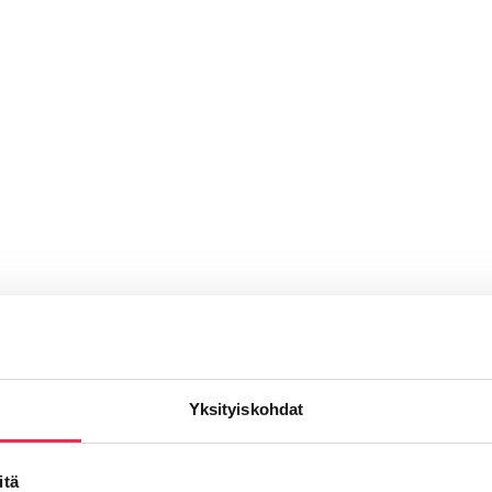
Parvekelasien
R3 Alakantoisen pystypuitt
Yksityiskohdat
asennus
asennus
itä