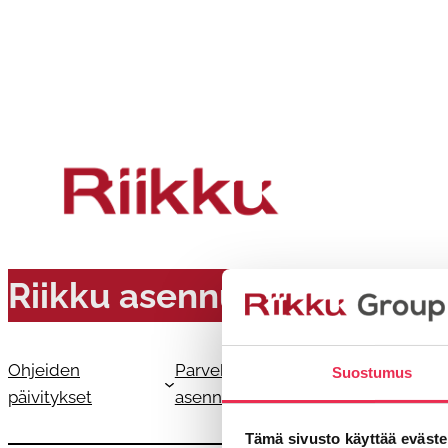
Siirry
sisältöön
Riikku asennusohjeet
Ohjeiden
Parvekkeen tolpattoman kaiteen
Suostumus
päivitykset
asennus
Tämä sivusto käyttää eväste