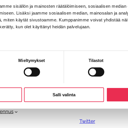
mme sisällön ja mainosten räätälöimiseen, sosiaalisen median
kaan.
iseen. Lisäksi jaamme sosiaalisen median, mainosalan ja analy
 tyhjentynyt osapussi on kätevä roskapussi.
, miten käytät sivustoamme. Kumppanimme voivat yhdistää näitä t
n kerätty, kun olet käyttänyt heidän palvelujaan.
ivoa erityisen tarkasti, jos kiskot on kiinnitetty teräkseen.
Mieltymykset
Tilastot
Sosiaalinen media
Facebook
an kaiteen asennus
Salli valinta
s
Instagram
ypuitteettoman lasituksen asennus
sennus
Twitter