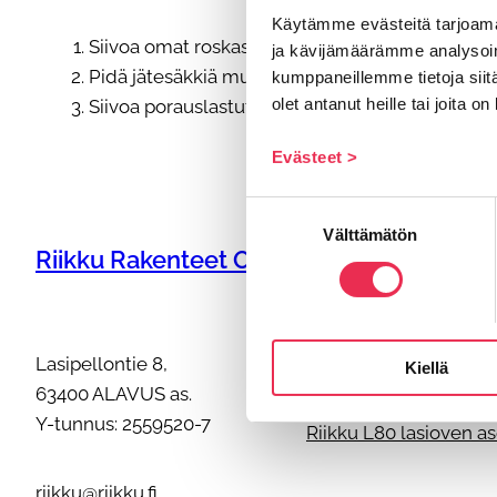
Käytämme evästeitä tarjoama
Siivoa omat roskasi ja toimita ne sovittuun paik
ja kävijämäärämme analysoim
Pidä jätesäkkiä mukanasi parvekkeella, myöskin
kumppaneillemme tietoja siitä
olet antanut heille tai joita o
Siivoa porauslastut profiileista ja parvekkeelta.Si
Evästeet >
Suostumuksen
Välttämätön
valinta
Riikku Rakenteet Oy
Riikku asennusohjeet
Ohjeiden päivitykset
Parvekkeen tolpattom
Lasipellontie 8,
Kiellä
Parvekelasien asennu
63400 ALAVUS as.
R3 Alakantoisen pyst
Y-tunnus: 2559520-7
Riikku L80 lasioven a
riikku@riikku.fi